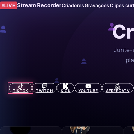
Stream Recorder
LIVE
Criadores
Gravações
Clipes cur
Cr
Junte-
pla
TIKTOK
TWITCH
KICK
YOUTUBE
AFREECATV