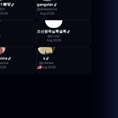
1 🙈🐻
gangster
1501
@
shmediocre
 2026
Aug 2026
조선왕족실룩샐룩
6
@
x1.vay
Aug 2026
anna
s
raanna
@
yslwwa
2026
Aug 2026