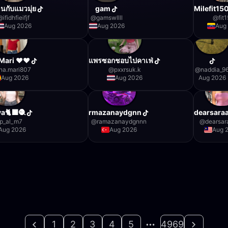
้านกับแมวมุ่ย
gam
Milefit150
@
ifidhfieifjf
@
gamswllll
@
fit
Aug 2026
Aug 2026
Aug
Mari ❤️❤️
แพรซอกชอบไปคาเฟ่
na.mari807
@
pxxrsuk.k
@
naddia_9
Aug 2026
Aug 2026
Aug 2026
ya🐈‍⬛🧶
rmazanaydgnn
dearsara
p_al_m7
@
ramazanaydgnnn
@
dearsa
Aug 2026
Aug 2026
Aug 
1
2
3
4
5
4969