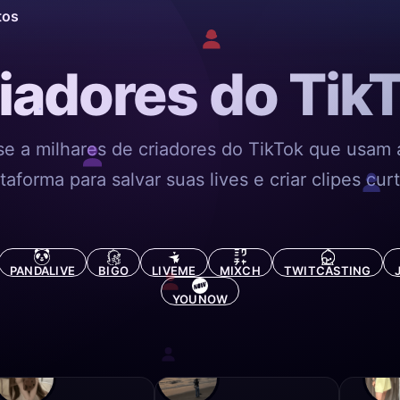
tos
iadores do Tik
se a milhares de criadores do TikTok que usam 
taforma para salvar suas lives e criar clipes cur
PANDALIVE
BIGO
LIVEME
MIXCH
TWITCASTING
YOUNOW