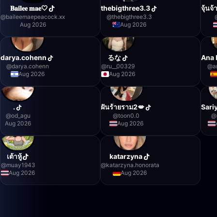
𝐁𝐚𝐢𝐥𝐞𝐞 𝐦𝐚𝐞🤍
thebigthree3.3
จุ้นจ
@
baileemaepeacock.xx
@
thebigthree3.3
Aug 2026
Aug 2026
darya.cohenn
るな
Ana 
@
darya.cohenn
@
ru__00329
@
a
Aug 2026
Aug 2026
.
ฝันร้ายราม2💋
Sari
@
od_agu
@
toon0.0
@
Aug 2026
Aug 2026
เต้าหู้
katarzyna
@
muay1943
@
katarzyna.honorata
Aug 2026
Aug 2026