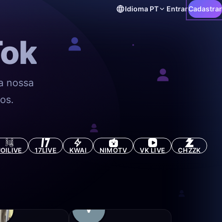
Idioma
PT
Entrar
Cadastrar
Tok
a nossa
tos.
JOILIVE
17LIVE
KWAI
NIMOTV
VK LIVE
CHZZK