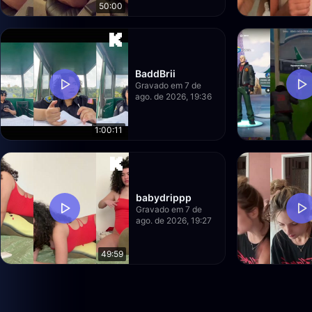
50:00
BaddBrii
Gravado em 7 de
ago. de 2026, 19:36
1:00:11
babydrippp
Gravado em 7 de
ago. de 2026, 19:27
49:59