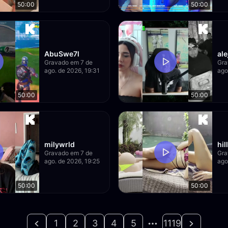
50:00
50:00
AbuSwe7l
al
Gravado em 7 de
Gra
ago. de 2026, 19:31
ago
50:00
50:00
milywrld
hil
Gravado em 7 de
Gra
ago. de 2026, 19:25
ago
50:00
50:00
1
2
3
4
5
1119