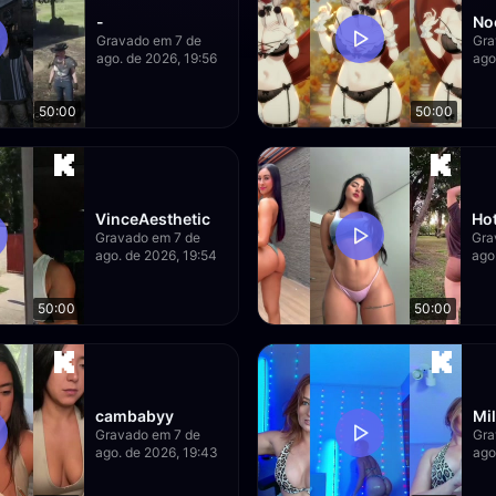
-
No
Gravado em 7 de
Gra
ago. de 2026, 19:56
ago
50:00
50:00
VinceAesthetic
Ho
Gravado em 7 de
Gra
ago. de 2026, 19:54
ago
50:00
50:00
cambabyy
Mi
Gravado em 7 de
Gra
ago. de 2026, 19:43
ago