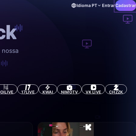
Idioma
PT
Entrar
Cadastrar
ck
a nossa
.
JOILIVE
17LIVE
KWAI
NIMOTV
VK LIVE
CHZZK