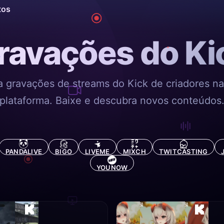
tos
ravações do Ki
a gravações de streams do Kick de criadores n
plataforma. Baixe e descubra novos conteúdos
PANDALIVE
BIGO
LIVEME
MIXCH
TWITCASTING
YOUNOW