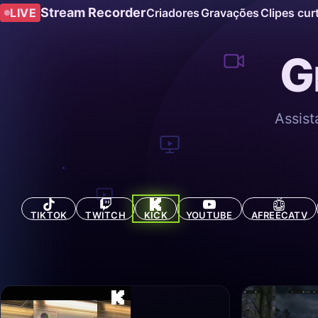
Stream Recorder
LIVE
Criadores
Gravações
Clipes cur
G
Assist
TIKTOK
TWITCH
KICK
YOUTUBE
AFREECATV