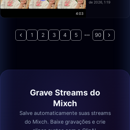
de 2026, 1:19
4:03
1
2
3
4
5
90
Grave Streams do
Mixch
Salve automaticamente suas streams
do Mixch. Baixe gravações e crie