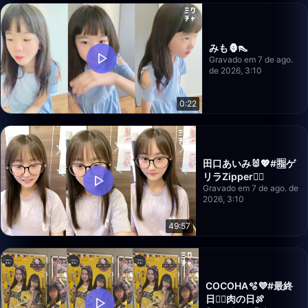
みも🦍👠
Gravado em 7 de ago.
de 2026, 3:10
0:22
田口あいみ🐰💖#🈯️ゲ
リラZipper❤️‍🔥
Gravado em 7 de ago. de
2026, 3:10
49:57
COCOHA🫧💜#最終
日❤️‍🔥肉の日🍖