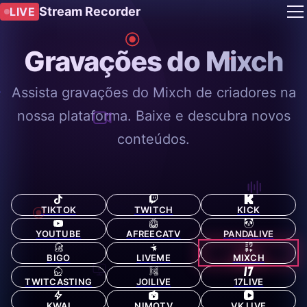
Stream Recorder
LIVE
Gravações do Mixch
Assista gravações do Mixch de criadores na
nossa plataforma. Baixe e descubra novos
conteúdos.
TIKTOK
TWITCH
KICK
YOUTUBE
AFREECATV
PANDALIVE
BIGO
LIVEME
MIXCH
TWITCASTING
JOILIVE
17LIVE
KWAI
NIMOTV
VK LIVE