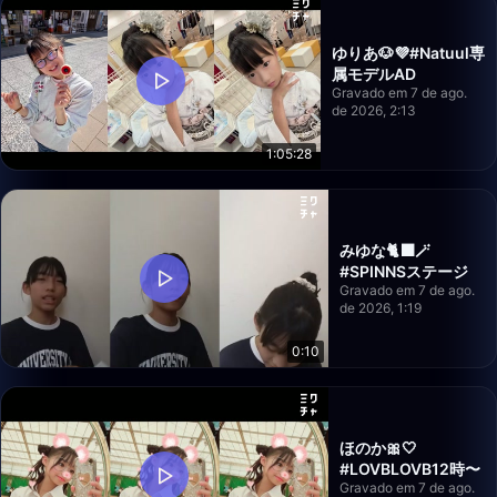
ゆりあ🐶💜#Natuul専
属モデルAD
Gravado em 7 de ago.
de 2026, 2:13
1:05:28
みゆな🐈‍⬛🪄
#SPINNSステージ
Gravado em 7 de ago.
de 2026, 1:19
0:10
ほのか🎀‎🤍
#LOVBLOVB12時〜
Gravado em 7 de ago.