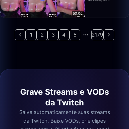
50:00
1
2
3
4
5
2179
Grave Streams e VODs
da Twitch
Salve automaticamente suas streams
da Twitch. Baixe VODs, crie clipes