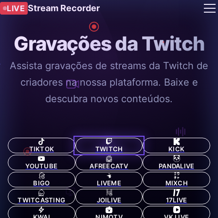
Stream Recorder
LIVE
Gravações da Twitch
Assista gravações de streams da Twitch de
criadores na nossa plataforma. Baixe e
descubra novos conteúdos.
TIKTOK
TWITCH
KICK
YOUTUBE
AFREECATV
PANDALIVE
BIGO
LIVEME
MIXCH
TWITCASTING
JOILIVE
17LIVE
KWAI
NIMOTV
VK LIVE