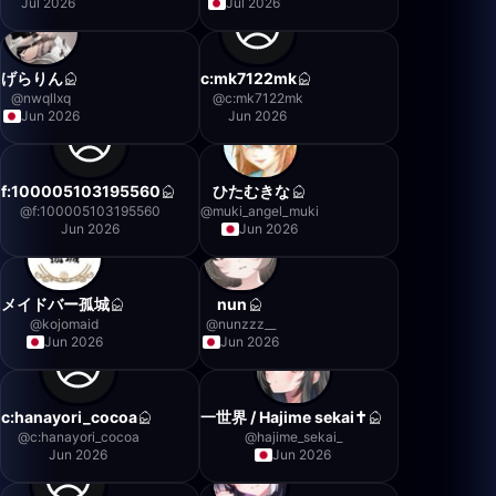
Jul 2026
Jul 2026
げらりん
c:mk7122mk
@
nwqllxq
@
c:mk7122mk
Jun 2026
Jun 2026
f:100005103195560
ひたむきな
@
f:100005103195560
@
muki_angel_muki
Jun 2026
Jun 2026
メイドバー孤城
nun
@
kojomaid
@
nunzzz__
Jun 2026
Jun 2026
c:hanayori_cocoa
一世界 / Hajime sekai✝️
@
c:hanayori_cocoa
@
hajime_sekai_
Jun 2026
Jun 2026