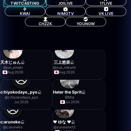
TWITCASTING
JOILIVE
17LIVE
KWAI
NIMOTV
VK LIVE
CHZZK
YOUNOW
天木じゅん
三上悠亜
@
jun_amaki
@
yua_mikami
Aug 2026
Aug 2026
c:hiyokodayo_pyo
Hater the Sprit
@
c:hiyokodayo_pyo
@
Mia
Jul 2026
Jul 2026
c:aruneko
❤︎ ゆな ❤︎
@
c:aruneko
@
yunasine12