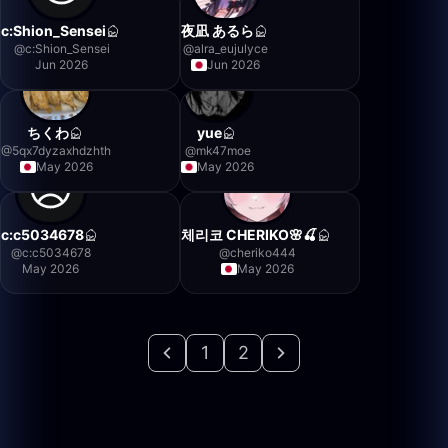
c:Shion_Sensei
夜凪 あるら
@
c:Shion_Sensei
@
alra_eujulyce
Jun 2026
Jun 2026
ちくわ
yue
@
5qx7dyzaxhdzhth
@
mk47moe
May 2026
May 2026
c:c5034678
체리코 CHERIKO🌸🍒
@
c:c5034678
@
cheriko444
May 2026
May 2026
1
2