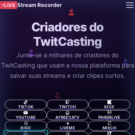
Stream Recorder
LIVE
Criadores do
TwitCasting
Junte-se a milhares de criadores do
TwitCasting que usam a nossa plataforma para
salvar suas streams e criar clipes curtos.
TIKTOK
TWITCH
KICK
YOUTUBE
AFREECATV
PANDALIVE
BIGO
LIVEME
MIXCH