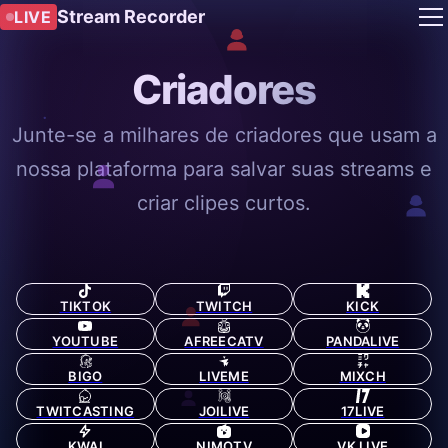
Stream Recorder
LIVE
Criadores
Junte-se a milhares de criadores que usam a
nossa plataforma para salvar suas streams e
criar clipes curtos.
TIKTOK
TWITCH
KICK
YOUTUBE
AFREECATV
PANDALIVE
BIGO
LIVEME
MIXCH
TWITCASTING
JOILIVE
17LIVE
KWAI
NIMOTV
VK LIVE