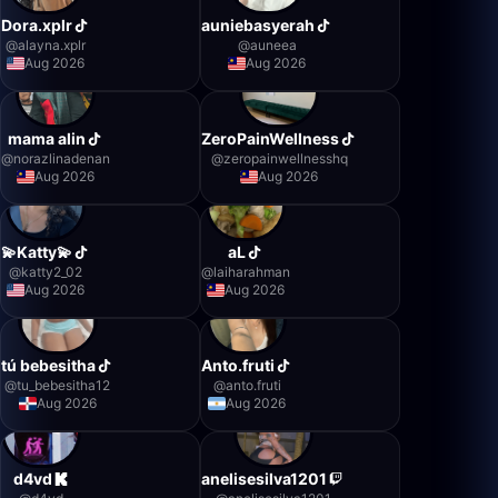
Dora.xplr
auniebasyerah
@
alayna.xplr
@
auneea
Aug 2026
Aug 2026
mama alin
ZeroPainWellness
@
norazlinadenan
@
zeropainwellnesshq
Aug 2026
Aug 2026
💫Katty💫
aL
@
katty2_02
@
laiharahman
Aug 2026
Aug 2026
tú bebesitha
Anto.fruti
@
tu_bebesitha12
@
anto.fruti
Aug 2026
Aug 2026
d4vd
anelisesilva1201