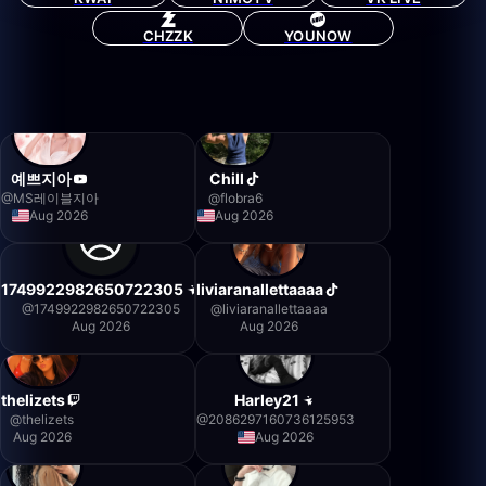
CHZZK
YOUNOW
예쁘지아
Chill
@
MS레이블지아
@
flobra6
Aug 2026
Aug 2026
1749922982650722305
liviaranallettaaaa
@
1749922982650722305
@
liviaranallettaaaa
Aug 2026
Aug 2026
thelizets
Harley21
@
thelizets
@
2086297160736125953
Aug 2026
Aug 2026