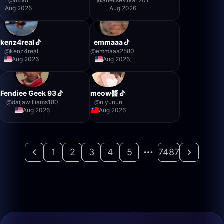
@
d4vd
@
anelisesilva1201
Aug 2026
Aug 2026
kenz4real
emmaaa
@
kenz4real
@
emmaaa2580
Aug 2026
Aug 2026
Fendiee Geek 93
meow醬
@
daijawilliams180
@
n.yunun
Aug 2026
Aug 2026
1
2
3
4
5
7487