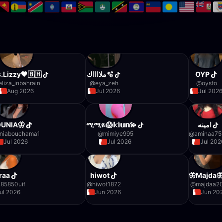
.Lizzy🖤🇧🇭
ملااااك🫧
OYP
eliza_inbahrain
@
eya_zeh
@
oysfo
Aug 2026
Jul 2026
Jul 202
UNIA🦋
ሚሚዬ😱𝕜𝕚𝕦𝕟💫
امينه
niabouchama1
@
mimiye995
@
aminaa75
Jul 2026
Jul 2026
Jul 202
raa
hiwot
🦋Majda
85850uif
@
hiwot1872
@
majdaa2
ul 2026
Jun 2026
Jun 20