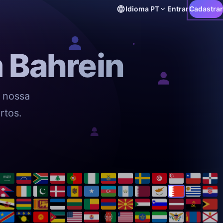
Idioma
PT
Entrar
Cadastrar
 Bahrein
 nossa
rtos.