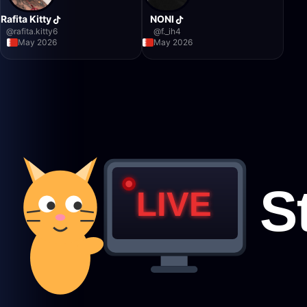
Rafita Kitty
NONI
@
rafita.kitty6
@
f._ih4
May 2026
May 2026