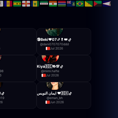
🔞Beki❤07🚬💊👑
@
dani0707070ddd
6
Jul 2026
Kiya🇧🇪🍻💯
98
@
mimi.hafte
6
Jul 2026

ايمان النويس ♥️🇧🇭
019
@
eman_bh
26
Jun 2026