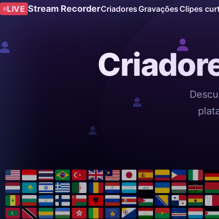
Stream Recorder
LIVE
Criadores
Gravações
Clipes cur
Criador
Descu
plat