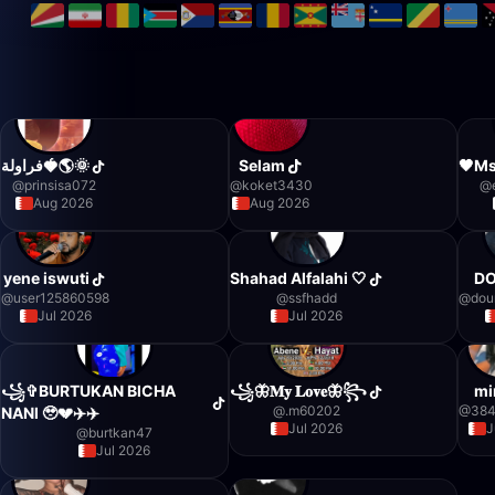
فراولة🍓🌎🌞
Selam
🖤Ms
@
prinsisa072
@
koket3430
@
Aug 2026
Aug 2026
yene iswuti
Shahad Alfalahi 🤍
DO
@
user125860598
@
ssfhadd
@
dou
Jul 2026
Jul 2026
꧁✞BURTUKAN BlCHA
꧁🦋𝐌𝐲 𝐋𝐨𝐯𝐞🦋꧂
mi
@
.m60202
@
384
NANl 🥹💔✈️✈️
Jul 2026
J
@
burtkan47
Jul 2026