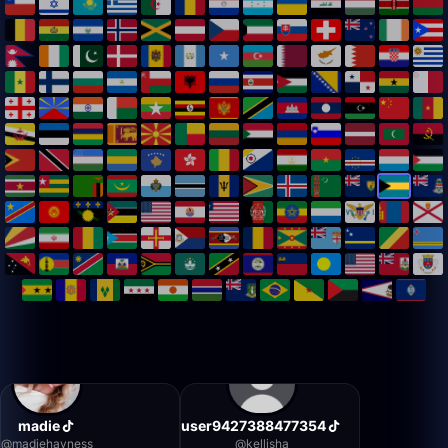
madie
user9427388477354
@
madiehayness
@
kellisha