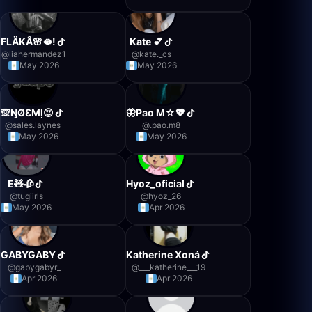
FLÄKÂ🌸🫦!
Kate 💕
@
liahermandez1
@
kate._cs
May 2026
May 2026
🙊ŊØƐMỊ😍
🦋Pao M☆💖
@
sales.laynes
@
.pao.m8
May 2026
May 2026
E🧸🥀
Hyoz_oficial
@
tugiirls
@
hyoz_26
May 2026
Apr 2026
GABYGABY
Katherine Xoná
@
gabygabyr_
@
___katherine___19
Apr 2026
Apr 2026