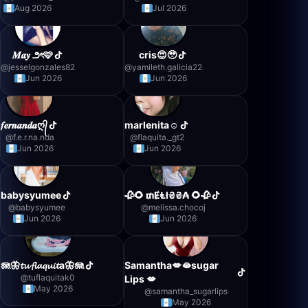
Aug 2026
Jul 2026
𝑴𝒂𝒚 ౨ৎ🩷
cris😍🥹
@
jesselgonzales82
@
yamileth.galicia22
Jun 2026
Jun 2026
𝒇𝒆𝒓𝒏𝒂𝒏𝒅𝒂ღ᭄
marlenita☺
@
f.e.r.na.nda
@
flaquita._gt2
Jun 2026
Jun 2026
babysyumee
🥀🌻 ₥ɆⱠł₴₴₳ 🌻🥀
@
babysyumee
@
melissa.chocoj
Jun 2026
Jun 2026
🪼🦋𝓽𝓾 𝓯𝓵𝓪𝓺𝓾𝓲𝓽a🦋🪼
Samantha💋🫦sugar
@
tuflaquitak0
Lips 💋
May 2026
@
samantha_sugarlips
May 2026