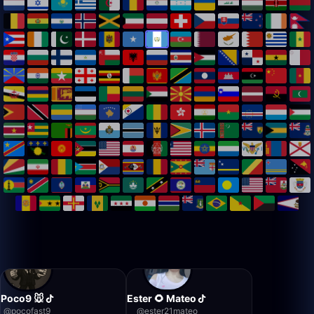
Poco9 🐭
Ester 🌻 Mateo
@
pocofast9_
@
ester21mateo