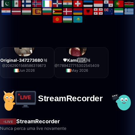
Original-347273680
🤎Kami🇺🇦
@
2062901568586319873
@
1789427715302545409
Jun 2026
May 2026
StreamRecorder
LIVE
Nunca perca uma live novamente