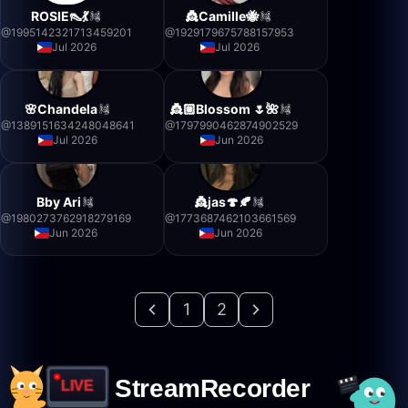
ROSIE👠💃
👸Camille🐝
@
1995142321713459201
@
1929179675788157953
Jul 2026
Jul 2026
🌸Chandela
👸🏼Blossom 🌷🌺
@
1389151634248048641
@
1797990462874902529
Jul 2026
Jun 2026
Bby Ari
👸jas🍄🍂
@
1980273762918279169
@
1773687462103661569
Jun 2026
Jun 2026
1
2