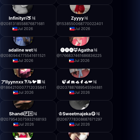
Infinityri🍑
Zyyyy
@
2081318558876871681
@
1538550068770022401
Jul 2026
Jul 2026
adaline wet
🅕🅣🅐🦊Agatha
@
2080944775541611521
@
1766837461686836225
Jul 2026
Jul 2026
アllyynnxx 𐙚🦄🐦‍⬛
🍃𝓐𝓶𝓪𝓵𝓪🪽
@
1864210007712035841
@
2037887689545594881
Jul 2026
Jul 2026
Shandi🇵🇭
♔Sweetmajeka😋
@
2079543075932168193
@
2067778308687671297
Jul 2026
Jul 2026