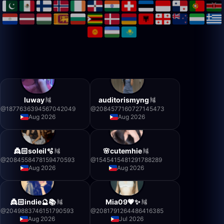
luway
auditorismyng
@
1877636394567042049
@
2084577160727145473
Aug 2026
Aug 2026
👸🏻soleil🫧
🌸cutemhie
@
2084558478159470593
@
1545415481291788289
Aug 2026
Aug 2026
👸🏻indie🔮📚
Mia09💗✨
@
2049883746151790593
@
2081791264486416385
Aug 2026
Jul 2026