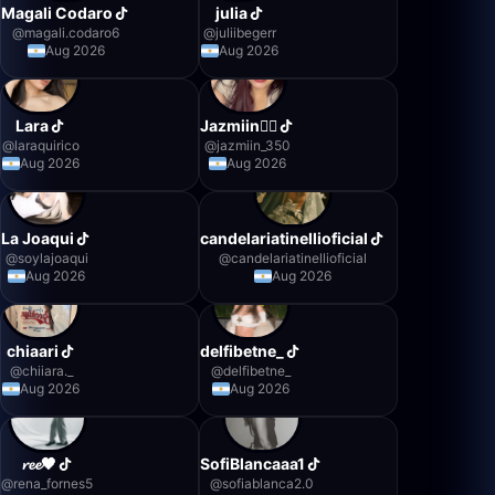
Magali Codaro
julia
@
magali.codaro6
@
juliibegerr
Aug 2026
Aug 2026
Lara
Jazmiin❤️‍🔥
@
laraquirico
@
jazmiin_350
Aug 2026
Aug 2026
La Joaqui
candelariatinellioficial
@
soylajoaqui
@
candelariatinellioficial
Aug 2026
Aug 2026
chiaari
delfibetne_
@
chiiara._
@
delfibetne_
Aug 2026
Aug 2026
𝓻𝓮𝓮🖤
SofiBlancaaa1
@
rena_fornes5
@
sofiablanca2.0