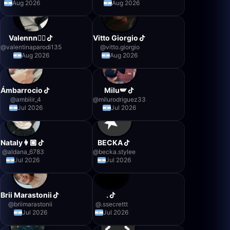
Aug 2026
Aug 2026
Valennn❤️‍🔥
Vitto Giorgio
@
valentinaparodi135
@
vitto.giorgio
Aug 2026
Aug 2026
Ámbarrocio
Milu🪽
@
ambiiir_4
@
milurodriguez33
Jul 2026
Jul 2026
Nataly👩🏼
BECKA
@
aldana_6783
@
becka.stylee
Jul 2026
Jul 2026
Brii Marastonii
.
@
briimarastonii
@
.ssecrettt
Jul 2026
Jul 2026