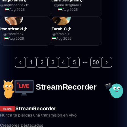
@
saqibshah6e215
@
jana.dergham0
Aug 2026
Aug 2026
itsnotfranki
Farah.C
@
itsnotfranki
@
farah.c01
Aug 2026
Aug 2026
1
2
3
4
5
50
StreamRecorder
LIVE
Nunca te pierdas una transmisión en vivo
Creadores Destacados