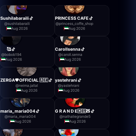
Sushilabaraili
PRINCESS CAFE
@
sushilabaraili
@
princess_coffe_shop
Aug 2026
Aug 2026
🥰
Carollsenna
@
bobob194
@
caroll.senna
Aug 2026
Aug 2026
ZERGA💗OFFICIAL 🇦🇪
yastehrani
@
neima.jallal
@
yastehrani
Aug 2026
Aug 2026
maria_maria004
G R A N D E🇲🇬🧸
@
maria_maria004
@
nathaliegrande5
Aug 2026
Aug 2026