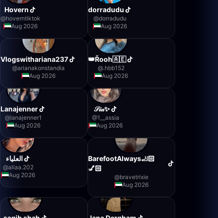
Hovern
dorradudu
@
hoverntiktok
@
dorradudu
Aug 2026
Aug 2026
Vlogswithariana237
👑Řooh🇦🇪
@
arianakonstandia
@
.hbb152
Aug 2026
Aug 2026
Lanajenner
𝒮𝒾𝒶✨
@
lanajenner1
@
1__assia
Aug 2026
Aug 2026
العلياء
BarefootAlways🦶🏻
@
aliaa.202
💅🏻
Aug 2026
@
bravetrixie
Aug 2026
saqib shah
Jana Dergham