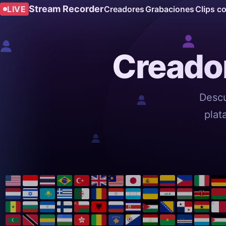
Stream Recorder
LIVE
Creadores
Grabaciones
Clips c
Creador
Descu
plat