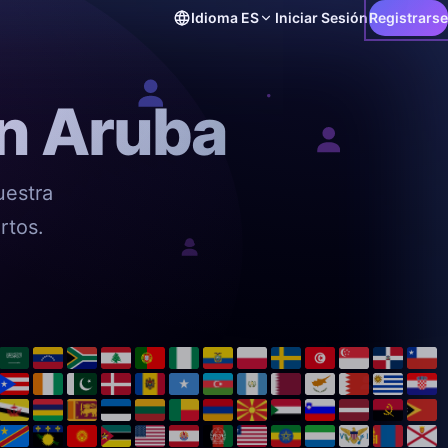
Idioma
ES
Iniciar Sesión
Registrarse
en Aruba
uestra
rtos.