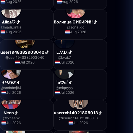
Aug 2026
Aug 2026
𝐀𝐥𝐢𝐧𝐚🤍
Волчица СИБИРИ!!
@
madi_linka
@
sona..go
Aug 2026
Aug 2026
user1948382903040
L.V.D.
@
user1948382903040
@
l.v.d.7
Jul 2026
Jul 2026
𝐴𝑀𝐵𝐸𝑅
˚ʚ♡ɞ˚
@
ambdmj84
@
mlqnyyy
Jul 2026
Jul 2026
Neen
userrch14021808013
@
xxneenx
@
userrch14021808013
Jul 2026
Jul 2026