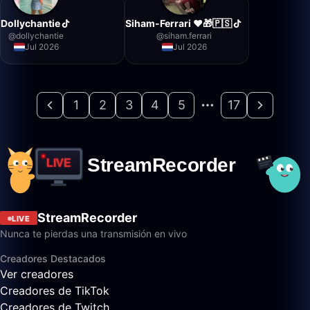
Dollychantie
Siham-Ferrari ❤️🎁🇵🇸
@
dollychantie
@
siham.ferrari
Jul 2026
Jul 2026
1
2
3
4
5
17
StreamRecorder
LIVE
Nunca te pierdas una transmisión en vivo
Creadores Destacados
Ver creadores
Creadores de TikTok
Creadores de Twitch