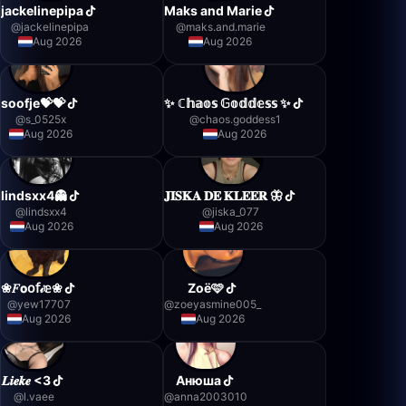
jackelinepipa
Maks and Marie
@
jackelinepipa
@
maks.and.marie
Aug 2026
Aug 2026
soofje💝💝
✨️ ℂ𝕙𝕒𝕠𝕤 𝔾𝕠𝕕𝕕𝕖𝕤𝕤 ✨️
@
s_0525x
@
chaos.goddess1
Aug 2026
Aug 2026
lindsxx4👻
𝐉𝐈𝐒𝐊𝐀 𝐃𝐄 𝐊𝐋𝐄𝐄𝐑 🦋
@
lindsxx4
@
jiska_077
Aug 2026
Aug 2026
❀𝐹𝗼𝗈𝖿𝒾𝕖❀
Zoë🩷
@
yew17707
@
zoeyasmine005_
Aug 2026
Aug 2026
𝑳𝒊𝒆𝒌𝒆 <3
Анюша
@
l.vaee
@
anna2003010