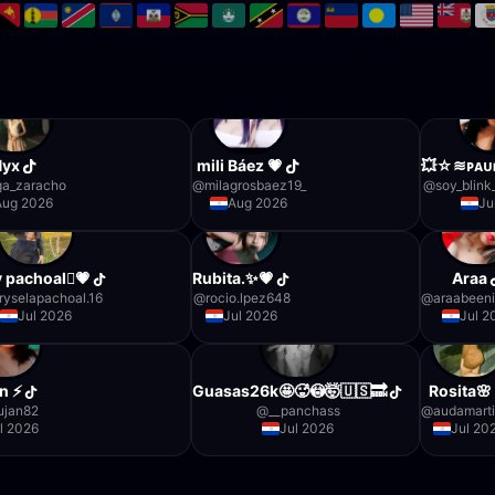
Nyx
mili Báez 💗
💥☆≋ᴘᴀᴜ
ga_zaracho
@
milagrosbaez19_
@
soy_blink
Aug 2026
Aug 2026
Ju
 pachoal💗
Rubita.✨💗
Araa
ryselapachoal.16
@
rocio.lpez648
@
araabeeni
Jul 2026
Jul 2026
Jul 2
n ⚡
Guasas26k🤩🥵😳🤯🇺🇸🔜
Rosita🌸
lujan82
@
__panchass
@
audamart
l 2026
Jul 2026
Jul 20