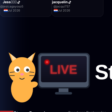
Jess❤️‍🔥
jacquelin
@
jesicagayoso5
@
jacqui757
Jul 2026
Jul 2026