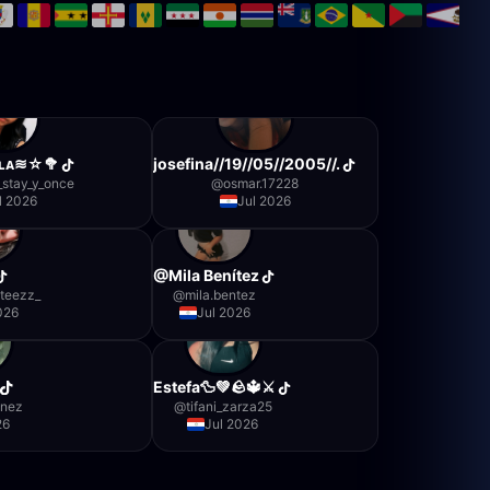
ʟᴀ≋☆🥦
josefina//19//05//2005//.
_stay_y_once
@
osmar.17228
l 2026
Jul 2026
@Mila Benítez
teezz_
@
mila.bentez
026
Jul 2026
Estefa🦆💚🪨🔱⚔️
inez
@
tifani_zarza25
26
Jul 2026