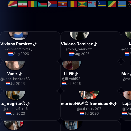
Viviana Ramirez
Viviana Ramirez
@
vivianramirez_
@
vivii_ramirezz
@
hel
Aug 2026
Aug 2026
Vane.
Lili❤️
Mary
@
vane_benitez58
@
lilirodri53
@
ma
Jul 2026
Jul 2026
tu_negrita😘
marisol❤️‍🩹😍 francisco🫦
Lujá
@
alias_sofia_15
@
bolainas_007
@
liz
Jul 2026
Jul 2026
Ju