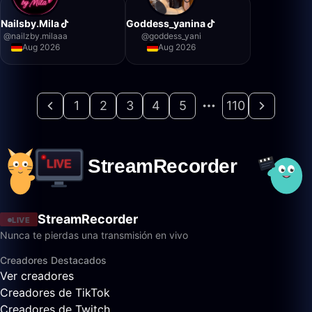
Nailsby.Mila
Goddess_yanina
@
nailzby.milaaa
@
goddess_yani
Aug 2026
Aug 2026
1
2
3
4
5
110
StreamRecorder
LIVE
Nunca te pierdas una transmisión en vivo
Creadores Destacados
Ver creadores
Creadores de TikTok
Creadores de Twitch