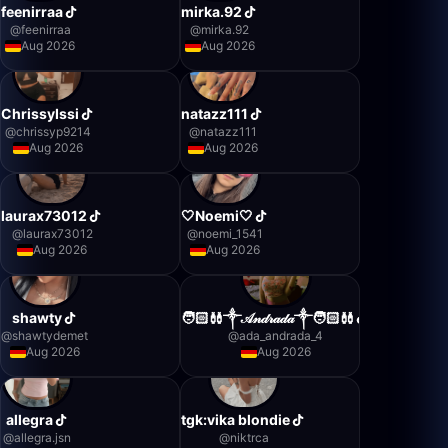
feenirraa
mirka.92
@
feenirraa
@
mirka.92
Aug 2026
Aug 2026
ChrissyIssi
natazz111
@
chrissyp9214
@
natazz111
Aug 2026
Aug 2026
laurax73012
🤍Noemi🤍
@
laurax73012
@
noemi_1541
Aug 2026
Aug 2026
shawty
🧑🏻‍🩰༒𝒜𝓃𝒹𝓇𝒶𝒹𝒶༒🧑🏻‍🩰
@
shawtydemet
@
ada_andrada_4
Aug 2026
Aug 2026
allegra
tgk:vika blondie
@
allegra.jsn
@
niktrca