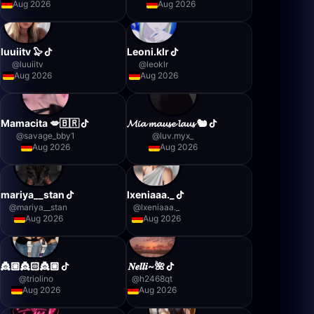
Aug 2026
Aug 2026
luuiitv 🦭
Leoni.klr
@
luuiitv
@
leoklr
Aug 2026
Aug 2026
Mamacita 💋🇧🇷
𝓜𝓲𝓪 𝓶𝓪𝓾𝓼𝓮 𝓵𝓪𝓾𝓼 🐿️
@
savage_bby1
@
luv.myx_
Aug 2026
Aug 2026
mariya__stan
lxeniaaa._
@
mariya__stan
@
lxeniaaa._
Aug 2026
Aug 2026
👸🏼👸🏻👸🏼
𝑵𝒆𝒍𝒍𝒊~🌺
@
triolino
@
h2468qt
Aug 2026
Aug 2026