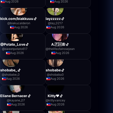
Aug 2026
Aug 2026
kick.com/biakkuuu
layzzzzz
@
biakucalderon
@
lay_0217
Aug 2026
Aug 2026
@Potato_Love
A.🇵🇭🦋
@
sweetpotato617
@
thelifeofalrosejean
Aug 2026
Aug 2026
shobabe_
shobabe
@
shobabe_0
@
shobabu0
Aug 2026
Aug 2026
Eliane Bernacer
Kitty❤️
@
kayane_07
@
kittyvancey
Aug 2026
Aug 2026