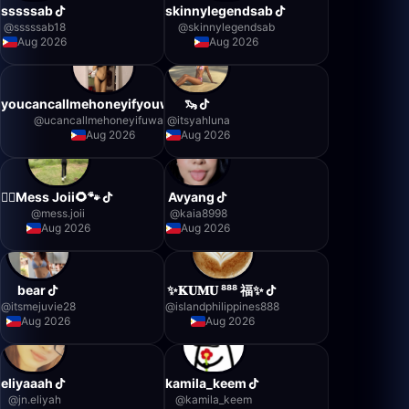
sssssab
skinnylegendsab
@
sssssab18
@
skinnylegendsab
Aug 2026
Aug 2026
youcancallmehoneyifyouwant
🦦
@
ucancallmehoneyifuwant
@
itsyahluna
Aug 2026
Aug 2026
🐦‍🔥Mess Joii🌻🐾
Avyang
@
mess.joii
@
kaia8998
Aug 2026
Aug 2026
bear
✨𝐊𝐔𝐌𝐔 ⁸⁸⁸ 福✨
@
itsmejuvie28
@
islandphilippines888
Aug 2026
Aug 2026
eliyaaah
kamila_keem
@
jn.eliyah
@
kamila_keem