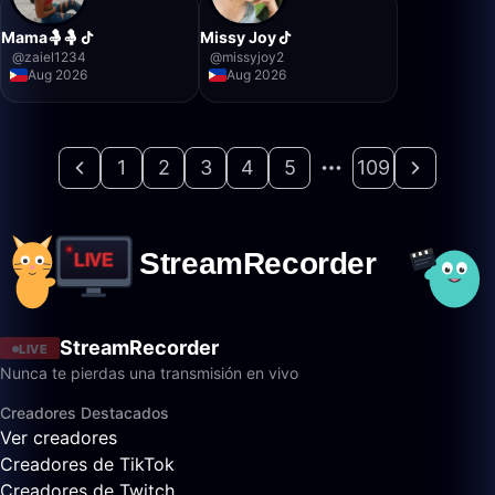
Mama🤱🤱
Missy Joy
@
zaiel1234
@
missyjoy2
Aug 2026
Aug 2026
1
2
3
4
5
109
StreamRecorder
LIVE
Nunca te pierdas una transmisión en vivo
Creadores Destacados
Ver creadores
Creadores de TikTok
Creadores de Twitch