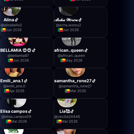
Alina
𝒜ï𝒸𝒽𝒶 𝒲𝑜𝓇𝑜𝓊
@
alinabellx2
@
acha.worou2
Jun 2026
Jun 2026
BELLAMIA 😍😍
african..queen
@
bellamia87
@
african..queen
Jun 2026
May 2026
Emili_ana.1
samantha_rone27
@
emili_ana.0
@
samantha_rone27
Apr 2026
Mar 2026
Elisa campos
Lia🥰
@
elisa.campos09
@
cecilia24446
Mar 2026
Mar 2026