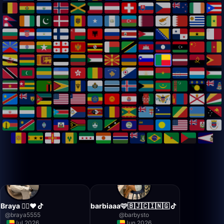
Braya 🙂‍↔️❤️
barbiaaa🩷🇧🇯🇨🇮🇳🇬
@
braya5555
@
barbysto
Jul 2026
Jun 2026