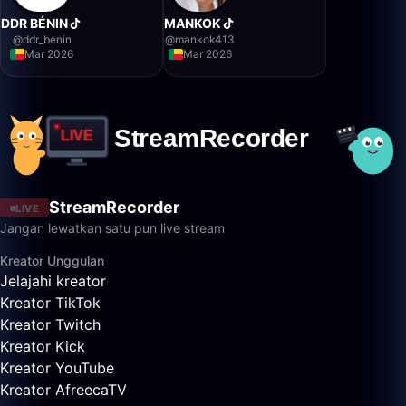
DDR BÉNIN
MANKOK
@
ddr_benin
@
mankok413
Mar 2026
Mar 2026
StreamRecorder
LIVE
Jangan lewatkan satu pun live stream
Kreator Unggulan
Jelajahi kreator
Kreator TikTok
Kreator Twitch
Kreator Kick
Kreator YouTube
Kreator AfreecaTV