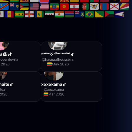
a 🦁
ᴴᵃˢⁿᵃ♡ᴬˡʰᵒᵘˢˢᵉⁱⁿⁱ
eopardovna
@
hasnaalhousseini
 2026
May 2026
naitė
xoxokama
tez
@
xoxokama
2026
Mar 2026