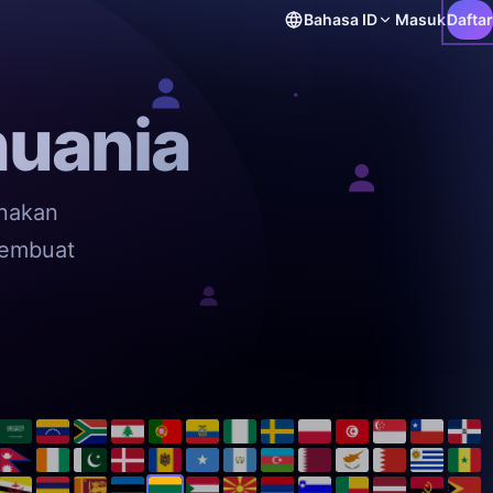
Bahasa
ID
Masuk
Daftar
huania
unakan
membuat