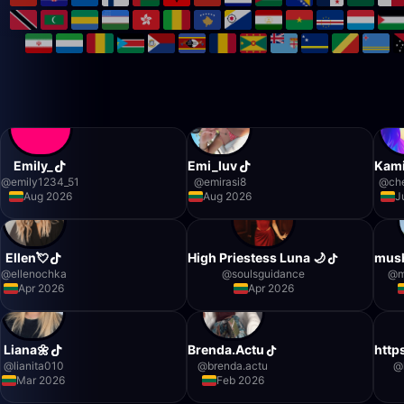
Emily_
Emi_luv
Kami
@
emily1234_51
@
emirasi8
@
ch
Aug 2026
Aug 2026
J
Ellen💘
High Priestess Luna 🌙
mus
@
ellenochka
@
soulsguidance
@
Apr 2026
Apr 2026
Liana🌼
Brenda.Actu
http
@
lianita010
@
brenda.actu
@
Mar 2026
Feb 2026