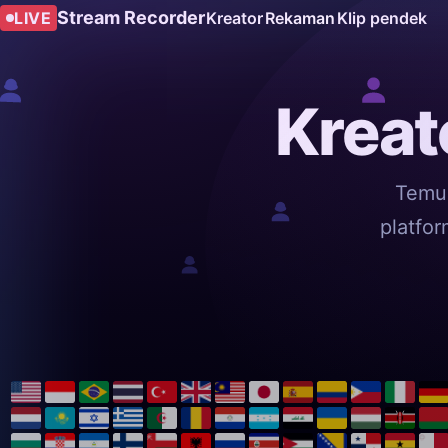
Stream Recorder
LIVE
Kreator
Rekaman
Klip pendek
Kreat
Temuk
platfo