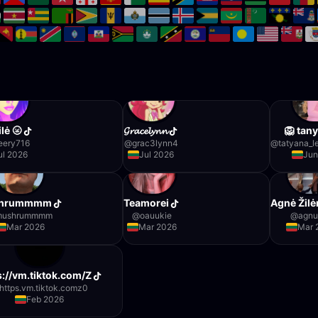
lė 🌝
𝓖𝓻𝓪𝓬𝓮𝓵𝔂𝓷𝓷
🦁 tany
eery716
@
grac3lynn4
@
tatyana_l
ul 2026
Jul 2026
Jun
hrummmm
Teamorei
Agnė Žilė
mushrummmm
@
oauukie
@
agnu
Mar 2026
Mar 2026
Mar 
s://vm.tiktok.com/Z
https.vm.tiktok.comz0
Feb 2026